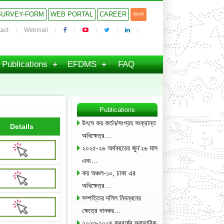
SURVEY-FORM
WEB PORTAL
CAREER
বাংলা
act
Webmail
Publications
EFDMS
FAQ
Publications
উৎসে কর কর্তন/সংগ্রহ সংক্রান্ত
Details
অধিক্ষেত্র…
২০২৫-২৬ অর্থবছরের জুন’২৬ মাস
এবং…
কর অঞ্চল-১০, ঢাকা এর
অধিক্ষেত্র…
সম্পত্তির দলিল নিবন্ধনের
ক্ষেত্রে দানকর…
২০২৩-২০২৪ করবর্ষের স্বাভাবিক