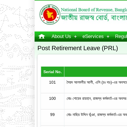
About Us
eServices
Regul
Post Retirement Leave (PRL)
Serial No.
101
সৈয়দ আলমগীর আলী, এসি (চঃ দাঃ)-এর অবসরের 
100
মোঃ শোয়েব রায়হান, রাজস্ব কর্মকর্তা-এর অবসর প
99
মোঃ নাছির উদ্দিন ভূঁঞা, রাজস্ব কর্মকর্তা-এর অব