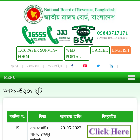
09643717171
e-Return Hotline Number
TAX PAYER SURVEY-
WEB
CAREER
ENGLISH
FORM
PORTAL
প্রশ্ন
যোগাযোগ
ওয়েবমেইল
MENU
অবসর-উত্তর ছুটি
ক্রমিক নং.
বিষয়
প্রকাশের তারিখ
বিস্তারিত
19
মোঃ জাহাঙ্গীর
29-05-2022
আলম, রাজস্ব