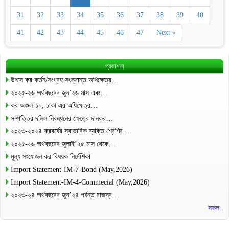
31
32
33
34
35
36
37
38
39
40
41
42
43
44
45
46
47
Next »
প্রকাশনা
উৎসে কর কর্তন/সংগ্রহ সংক্রান্ত অধিক্ষেত্র…
২০২৫-২৬ অর্থবছরের জুন’২৬ মাস এবং…
কর অঞ্চল-১০, ঢাকা এর অধিক্ষেত্র…
সম্পত্তির দলিল নিবন্ধনের ক্ষেত্রে দানকর…
২০২৩-২০২৪ করবর্ষের স্বাভাবিক ব্যক্তি শ্রেণির…
২০২৫-২৬ অর্থবছরের জুলাই’২৫ মাস থেকে…
মূল্য সংযোজন কর বিষয়ক নির্দেশিকা
Import Statement-IM-7-Bond (May,2026)
Import Statement-IM-4-Commecial (May,2026)
২০২৩-২৪ অর্থবছরের জুন’২৪ পর্যন্ত রাজস্ব…
সকল..