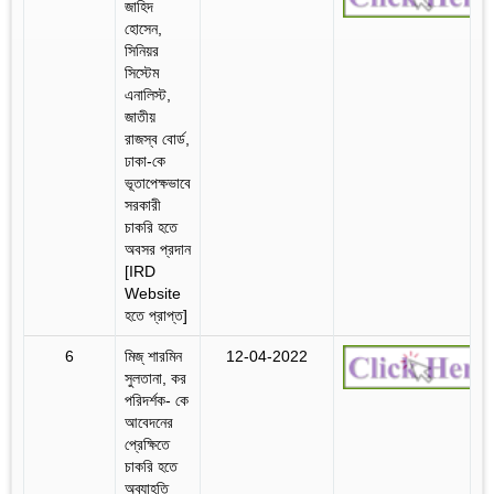
জাহিদ
হোসেন,
সিনিয়র
সিস্টেম
এনালিস্ট,
জাতীয়
রাজস্ব বোর্ড,
ঢাকা-কে
ভূতাপেক্ষভাবে
সরকারী
চাকরি হতে
অবসর প্রদান
[IRD
Website
হতে প্রাপ্ত]
6
মিজ্‌ শারমিন
12-04-2022
সুলতানা, কর
পরিদর্শক- কে
আবেদনের
প্রেক্ষিতে
চাকরি হতে
অব্যাহতি