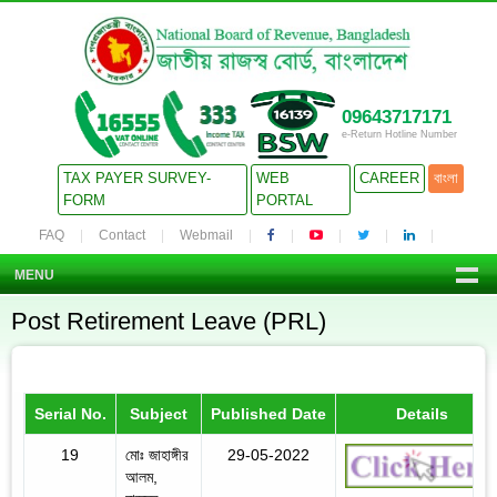
09643717171
e-Return Hotline Number
TAX PAYER SURVEY-
WEB
CAREER
বাংলা
FORM
PORTAL
FAQ
Contact
Webmail
MENU
Post Retirement Leave (PRL)
Serial No.
Subject
Published Date
Details
19
মোঃ জাহাঙ্গীর
29-05-2022
আলম,