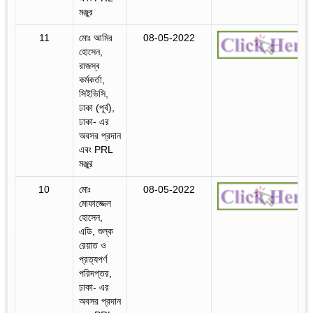
মঞ্জুর
11
মোঃ আমির
08-05-2022
হোসেন,
রাজস্ব
কর্মকর্তা,
সিইভিসি,
ঢাকা (পূর্ব),
ঢাকা- এর
অবসর প্রদান
এবং PRL
মঞ্জুর
10
মোঃ
08-05-2022
মোফাজ্জেল
হোসেন,
এডি, শুল্ক
রেয়াত ও
প্রত্যপর্ণ
পরিদপ্তর,
ঢাকা- এর
অবসর প্রদান