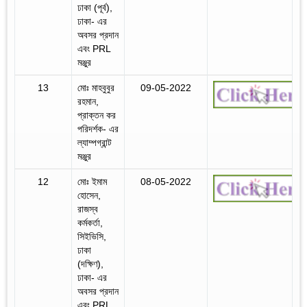
ঢাকা (পূর্ব),
ঢাকা- এর
অবসর প্রদান
এবং PRL
মঞ্জুর
13
মোঃ মাহবুবুর
09-05-2022
রহমান,
প্রাক্তন কর
পরিদর্শক- এর
ল্যাম্পগ্রান্ট
মঞ্জুর
12
মোঃ ইমাম
08-05-2022
হোসেন,
রাজস্ব
কর্মকর্তা,
সিইভিসি,
ঢাকা
(দক্ষিণ),
ঢাকা- এর
অবসর প্রদান
এবং PRL