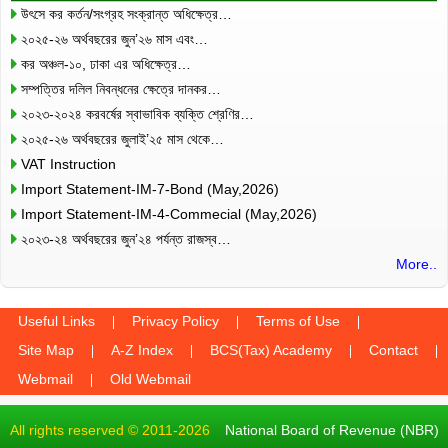
উৎসে কর কর্তন/সংগ্রহ সংক্রান্ত অধিক্ষেত্র…
২০২৫-২৬ অর্থবছরের জুন’২৬ মাস এবং…
কর অঞ্চল-১০, ঢাকা এর অধিক্ষেত্র…
সম্পত্তির দলিল নিবন্ধনের ক্ষেত্রে দানকর…
২০২৩-২০২৪ করবর্ষের স্বাভাবিক ব্যক্তি শ্রেণির…
২০২৫-২৬ অর্থবছরের জুলাই’২৫ মাস থেকে…
VAT Instruction
Import Statement-IM-7-Bond (May,2026)
Import Statement-IM-4-Commecial (May,2026)
২০২৩-২৪ অর্থবছরের জুন’২৪ পর্যন্ত রাজস্ব…
More..
Useful Links
Privacy Policy
Terms of Use
Site Map
A-Z Index
BCS(Tax) Academy
Contact
Webmail
Old Webmail
All rights reserved © 2011-2026
National Board of Revenue (NBR)