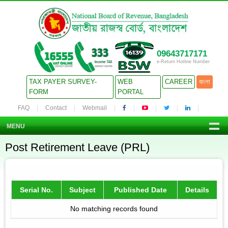
09643717171
e-Return Hotline Number
TAX PAYER SURVEY-
WEB
CAREER
বাংলা
FORM
PORTAL
FAQ
Contact
Webmail
MENU
Post Retirement Leave (PRL)
Serial No.
Subject
Published Date
Details
No matching records found