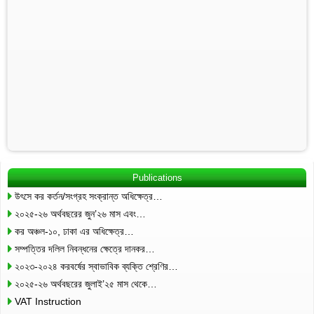
Publications
উৎসে কর কর্তন/সংগ্রহ সংক্রান্ত অধিক্ষেত্র…
২০২৫-২৬ অর্থবছরের জুন’২৬ মাস এবং…
কর অঞ্চল-১০, ঢাকা এর অধিক্ষেত্র…
সম্পত্তির দলিল নিবন্ধনের ক্ষেত্রে দানকর…
২০২৩-২০২৪ করবর্ষের স্বাভাবিক ব্যক্তি শ্রেণির…
২০২৫-২৬ অর্থবছরের জুলাই’২৫ মাস থেকে…
VAT Instruction