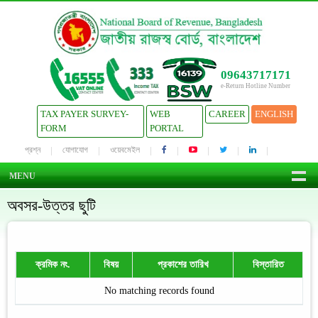
09643717171
e-Return Hotline Number
TAX PAYER SURVEY-
WEB
CAREER
ENGLISH
FORM
PORTAL
প্রশ্ন
যোগাযোগ
ওয়েবমেইল
MENU
অবসর-উত্তর ছুটি
ক্রমিক নং.
বিষয়
প্রকাশের তারিখ
বিস্তারিত
No matching records found