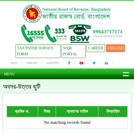
09643717171
e-Return Hotline Number
TAX PAYER SURVEY-
WEB
CAREER
ENGLISH
FORM
PORTAL
প্রশ্ন
যোগাযোগ
ওয়েবমেইল
MENU
অবসর-উত্তর ছুটি
ক্রমিক নং.
বিষয়
প্রকাশের তারিখ
বিস্তারিত
No matching records found