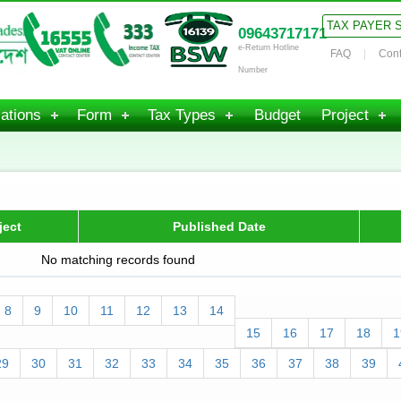
TAX PAYER 
09643717171
e-Return Hotline
FAQ
Cont
Number
ations
Form
Tax Types
Budget
Project
ject
Published Date
No matching records found
8
9
10
11
12
13
14
15
16
17
18
1
29
30
31
32
33
34
35
36
37
38
39