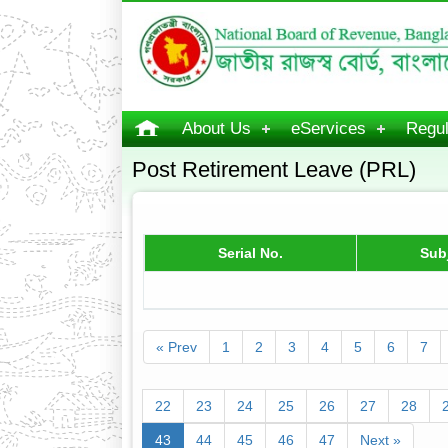
About Us
eServices
Regul
Post Retirement Leave (PRL)
Serial No.
Sub
« Prev
1
2
3
4
5
6
7
22
23
24
25
26
27
28
43
44
45
46
47
Next »