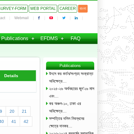
SURVEY-FORM
WEB PORTAL
CAREER
বাংলা
act
Webmail
Publications
EFDMS
FAQ
Publications
উৎসে কর কর্তন/সংগ্রহ সংক্রান্ত
Details
অধিক্ষেত্র…
২০২৫-২৬ অর্থবছরের জুন’২৬ মাস
এবং…
কর অঞ্চল-১০, ঢাকা এর
অধিক্ষেত্র…
9
20
21
সম্পত্তির দলিল নিবন্ধনের
40
41
42
ক্ষেত্রে দানকর…
২০২৩-২০২৪ করবর্ষের স্বাভাবিক