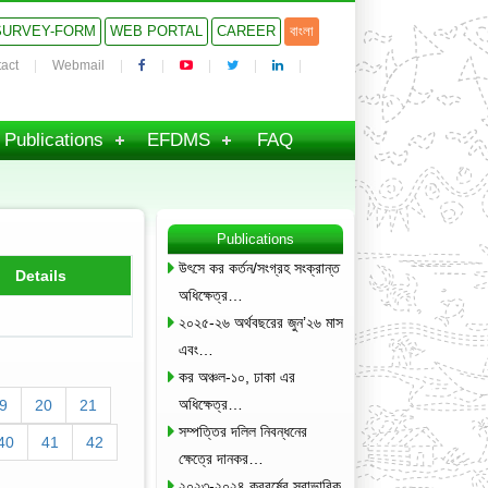
SURVEY-FORM
WEB PORTAL
CAREER
বাংলা
act
Webmail
Publications
EFDMS
FAQ
Publications
উৎসে কর কর্তন/সংগ্রহ সংক্রান্ত
Details
অধিক্ষেত্র…
২০২৫-২৬ অর্থবছরের জুন’২৬ মাস
এবং…
কর অঞ্চল-১০, ঢাকা এর
অধিক্ষেত্র…
9
20
21
সম্পত্তির দলিল নিবন্ধনের
40
41
42
ক্ষেত্রে দানকর…
২০২৩-২০২৪ করবর্ষের স্বাভাবিক