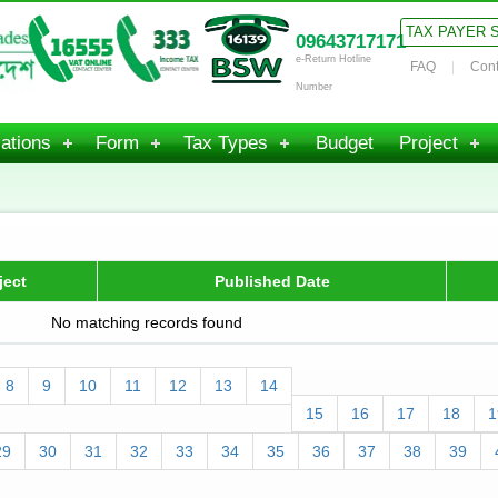
TAX PAYER 
09643717171
e-Return Hotline
FAQ
Cont
Number
ations
Form
Tax Types
Budget
Project
ject
Published Date
No matching records found
8
9
10
11
12
13
14
15
16
17
18
1
29
30
31
32
33
34
35
36
37
38
39