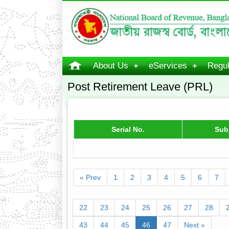
About Us
eServices
Regul
Post Retirement Leave (PRL)
Serial No.
Sub
« Prev
1
2
3
4
5
6
7
22
23
24
25
26
27
28
43
44
45
46
47
Next »