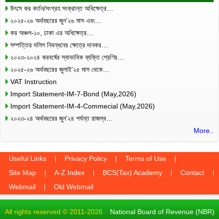
উৎসে কর কর্তন/সংগ্রহ সংক্রান্ত অধিক্ষেত্র…
২০২৫-২৬ অর্থবছরের জুন’২৬ মাস এবং…
কর অঞ্চল-১০, ঢাকা এর অধিক্ষেত্র…
সম্পত্তির দলিল নিবন্ধনের ক্ষেত্রে দানকর…
২০২৩-২০২৪ করবর্ষের স্বাভাবিক ব্যক্তি শ্রেণির…
২০২৫-২৬ অর্থবছরের জুলাই’২৫ মাস থেকে…
VAT Instruction
Import Statement-IM-7-Bond (May,2026)
Import Statement-IM-4-Commecial (May,2026)
২০২৩-২৪ অর্থবছরের জুন’২৪ পর্যন্ত রাজস্ব…
More..
Useful Links
Privacy Policy
Terms of Use
Site Map
A-Z Index
BCS(Tax) Academy
Contact
Webmail
Old Webmail
All rights reserved © 2011-2026
National Board of Revenue (NBR)