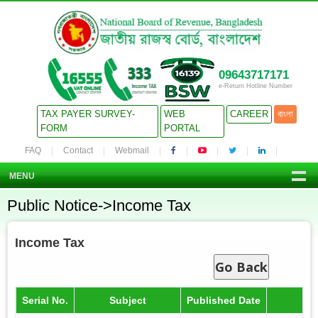
09643717171
e-Return Hotline Number
TAX PAYER SURVEY-
WEB
CAREER
বাংলা
FORM
PORTAL
FAQ
Contact
Webmail
MENU
Public Notice->Income Tax
Income Tax
Go Back
Serial No.
Subject
Published Date
De