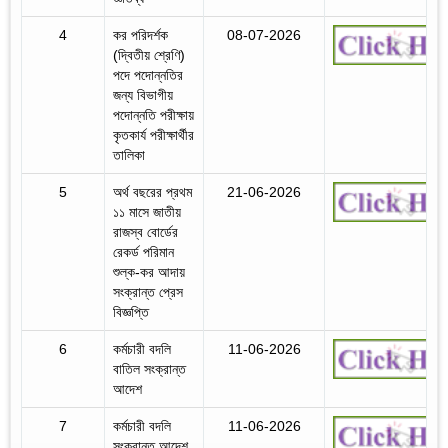
4
কর পরিদর্শক
08-07-2026
(দ্বিতীয় শ্রেণি)
পদে পদোন্নতির
জন্য বিভাগীয়
পদোন্নতি পরীক্ষায়
কৃতকার্য পরীক্ষার্থীর
তালিকা
5
অর্থ বছরের প্রথম
21-06-2026
১১ মাসে জাতীয়
রাজস্ব বোর্ডের
রেকর্ড পরিমান
শুল্ক-কর আদায়
সংক্রান্ত প্রেস
বিজ্ঞপ্তি
6
কর্মচারী বদলি
11-06-2026
বাতিল সংক্রান্ত
আদেশ
7
কর্মচারী বদলি
11-06-2026
সংক্রান্ত আদেশ