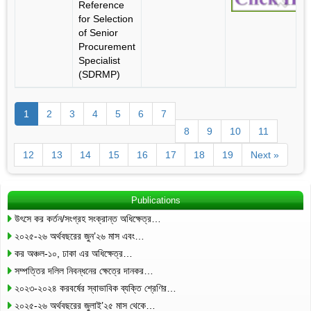
Reference
for Selection
of Senior
Procurement
Specialist
(SDRMP)
1
2
3
4
5
6
7
8
9
10
11
12
13
14
15
16
17
18
19
Next »
Publications
উৎসে কর কর্তন/সংগ্রহ সংক্রান্ত অধিক্ষেত্র…
২০২৫-২৬ অর্থবছরের জুন’২৬ মাস এবং…
কর অঞ্চল-১০, ঢাকা এর অধিক্ষেত্র…
সম্পত্তির দলিল নিবন্ধনের ক্ষেত্রে দানকর…
২০২৩-২০২৪ করবর্ষের স্বাভাবিক ব্যক্তি শ্রেণির…
২০২৫-২৬ অর্থবছরের জুলাই’২৫ মাস থেকে…