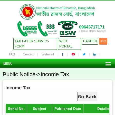
09643717171
e-Return Hotline Number
TAX PAYER SURVEY-
WEB
CAREER
বাংলা
FORM
PORTAL
FAQ
Contact
Webmail
MENU
Public Notice->Income Tax
Income Tax
Go Back
Serial No.
Subject
Published Date
Details