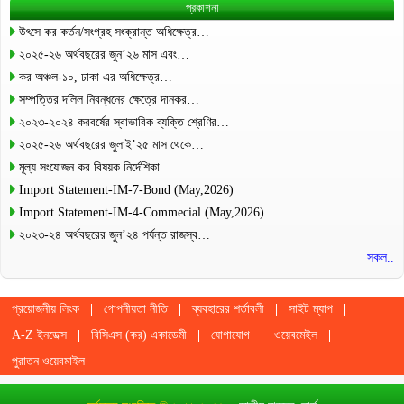
প্রকাশনা
উৎসে কর কর্তন/সংগ্রহ সংক্রান্ত অধিক্ষেত্র…
২০২৫-২৬ অর্থবছরের জুন’২৬ মাস এবং…
কর অঞ্চল-১০, ঢাকা এর অধিক্ষেত্র…
সম্পত্তির দলিল নিবন্ধনের ক্ষেত্রে দানকর…
২০২৩-২০২৪ করবর্ষের স্বাভাবিক ব্যক্তি শ্রেণির…
২০২৫-২৬ অর্থবছরের জুলাই’২৫ মাস থেকে…
মূল্য সংযোজন কর বিষয়ক নির্দেশিকা
Import Statement-IM-7-Bond (May,2026)
Import Statement-IM-4-Commecial (May,2026)
২০২৩-২৪ অর্থবছরের জুন’২৪ পর্যন্ত রাজস্ব…
সকল..
প্রয়োজনীয় লিংক
গোপনীয়তা নীতি
ব্যবহারের শর্তাবলী
সাইট ম্যাপ
A-Z ইনডেক্স
বিসিএস (কর) একাডেমী
যোগাযোগ
ওয়েবমেইল
পুরাতন ওয়েবমাইল