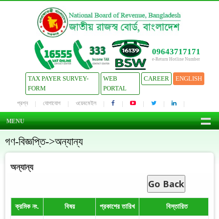
09643717171
e-Return Hotline Number
TAX PAYER SURVEY-
WEB
CAREER
ENGLISH
FORM
PORTAL
প্রশ্ন
যোগাযোগ
ওয়েবমেইল
MENU
গণ-বিজ্ঞপ্তি->অন্যান্য
অন্যান্য
Go Back
ক্রমিক নং.
বিষয়
প্রকাশের তারিখ
বিস্তারিত