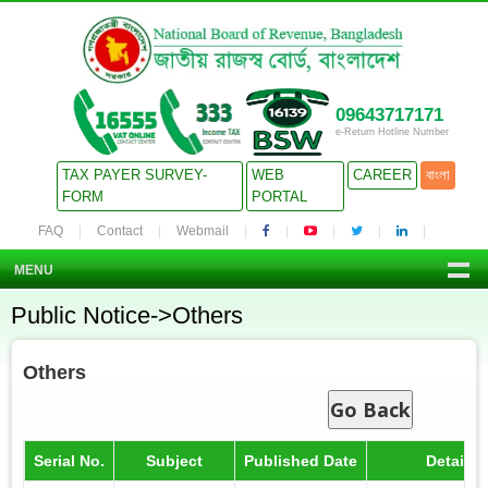
09643717171
e-Return Hotline Number
TAX PAYER SURVEY-
WEB
CAREER
বাংলা
FORM
PORTAL
FAQ
Contact
Webmail
MENU
Public Notice->Others
Others
Go Back
Serial No.
Subject
Published Date
Details