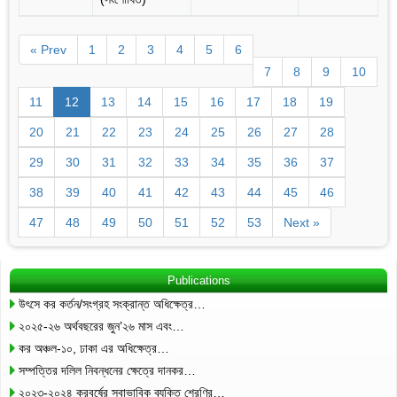
« Prev
1
2
3
4
5
6
7
8
9
10
11
12
13
14
15
16
17
18
19
20
21
22
23
24
25
26
27
28
29
30
31
32
33
34
35
36
37
38
39
40
41
42
43
44
45
46
47
48
49
50
51
52
53
Next »
Publications
উৎসে কর কর্তন/সংগ্রহ সংক্রান্ত অধিক্ষেত্র…
২০২৫-২৬ অর্থবছরের জুন’২৬ মাস এবং…
কর অঞ্চল-১০, ঢাকা এর অধিক্ষেত্র…
সম্পত্তির দলিল নিবন্ধনের ক্ষেত্রে দানকর…
২০২৩-২০২৪ করবর্ষের স্বাভাবিক ব্যক্তি শ্রেণির…