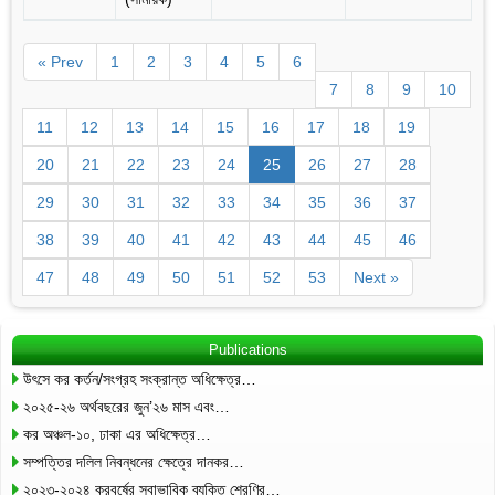
« Prev
1
2
3
4
5
6
7
8
9
10
11
12
13
14
15
16
17
18
19
20
21
22
23
24
25
26
27
28
29
30
31
32
33
34
35
36
37
38
39
40
41
42
43
44
45
46
47
48
49
50
51
52
53
Next »
Publications
উৎসে কর কর্তন/সংগ্রহ সংক্রান্ত অধিক্ষেত্র…
২০২৫-২৬ অর্থবছরের জুন’২৬ মাস এবং…
কর অঞ্চল-১০, ঢাকা এর অধিক্ষেত্র…
সম্পত্তির দলিল নিবন্ধনের ক্ষেত্রে দানকর…
২০২৩-২০২৪ করবর্ষের স্বাভাবিক ব্যক্তি শ্রেণির…