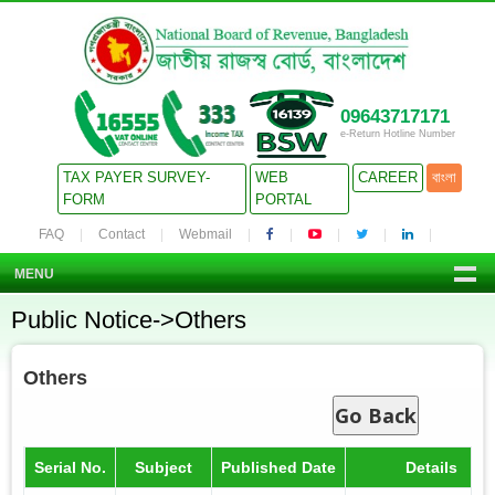
09643717171
e-Return Hotline Number
TAX PAYER SURVEY-
WEB
CAREER
বাংলা
FORM
PORTAL
FAQ
Contact
Webmail
MENU
Public Notice->Others
Others
Go Back
Serial No.
Subject
Published Date
Details