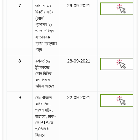
7
জারাবো এর
29-09-2021
দ্বিতীয় সচিব
(বোর্ড
প্রশাসন-২)
পদের দায়িত্ব
হস্তান্তর/
গ্রহণ প্রত্যয়ন
পত্র
8
কর্মকর্তাদের
28-09-2021
ইন্টারকমের
ফোন রিসিভ
করা বিষয়ে
অফিস আদেশ
9
মোঃ খায়রুল
22-09-2021
কবির মিয়া,
প্রথম সচিব,
জারাবো, ঢাকা-
কে PTA তে
প্রতিনিধি
হিসেবে