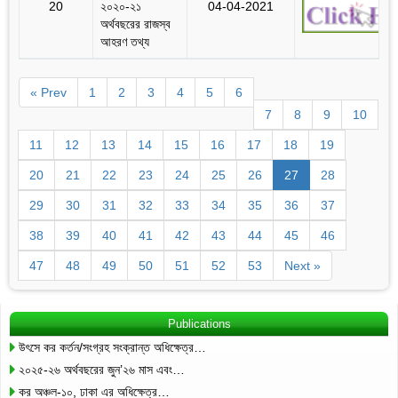
20
২০২০-২১
04-04-2021
অর্থবছরের রাজস্ব
আহরণ তথ্য
« Prev
1
2
3
4
5
6
7
8
9
10
11
12
13
14
15
16
17
18
19
20
21
22
23
24
25
26
27
28
29
30
31
32
33
34
35
36
37
38
39
40
41
42
43
44
45
46
47
48
49
50
51
52
53
Next »
Publications
উৎসে কর কর্তন/সংগ্রহ সংক্রান্ত অধিক্ষেত্র…
২০২৫-২৬ অর্থবছরের জুন’২৬ মাস এবং…
কর অঞ্চল-১০, ঢাকা এর অধিক্ষেত্র…