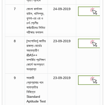
গ্রহণ প্রসঙ্গে
7
মোংলা কাস্টমস
24-09-2019
হাউস, খালিশপুর,
খুলনা-এর ৩য় ও
৪র্থ শ্রেণীর
কর্মচারীদের লিখিত
পরীক্ষার ফলাফল
8
[সংশোধিত] জাতীয়
23-09-2019
রাজস্ব বোর্ডের
অভ্যন্তরীণ
iBAS++
সম্পর্কিত প্রশিক্ষণ
কোর্সে অংশগ্রহণ
সংক্রান্ত
9
সহকারী
23-09-2019
প্রোগ্রামার পদে
পদোন্নতির
নিমিত্তে
Standard
Aptitude Test