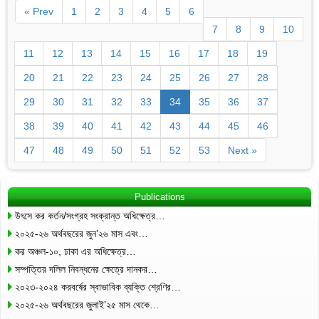
« Prev
1
2
3
4
5
6
7
8
9
10
11
12
13
14
15
16
17
18
19
20
21
22
23
24
25
26
27
28
29
30
31
32
33
34
35
36
37
38
39
40
41
42
43
44
45
46
47
48
49
50
51
52
53
Next »
Publications
উৎসে কর কর্তন/সংগ্রহ সংক্রান্ত অধিক্ষেত্র…
২০২৫-২৬ অর্থবছরের জুন’২৬ মাস এবং…
কর অঞ্চল-১০, ঢাকা এর অধিক্ষেত্র…
সম্পত্তির দলিল নিবন্ধনের ক্ষেত্রে দানকর…
২০২৩-২০২৪ করবর্ষের স্বাভাবিক ব্যক্তি শ্রেণির…
২০২৫-২৬ অর্থবছরের জুলাই’২৫ মাস থেকে…