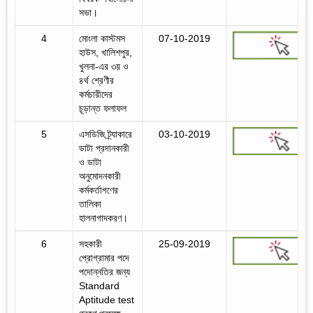
সভা।
4
মোংলা কাস্টমস
07-10-2019
হাউস, খালিশপুর,
খুলনা-এর ৩য় ও
৪র্থ শ্রেণীর
কর্মচারীদের
চূড়ান্ত ফলাফল
5
এসডিজি ট্র্যাকারে
03-10-2019
ডাটা প্রদানকারী
ও ডাটা
অনুমোদনকারী
কর্মকর্তাগণের
তালিকা
হালনাগাদকরণ।
6
সহকারী
25-09-2019
প্রোগ্রামার পদে
পদোন্নতির জন্য
Standard
Aptitude test