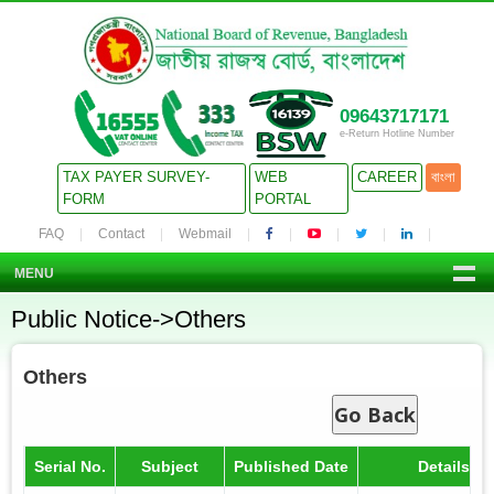
09643717171
e-Return Hotline Number
TAX PAYER SURVEY-
WEB
CAREER
বাংলা
FORM
PORTAL
FAQ
Contact
Webmail
MENU
Public Notice->Others
Others
Go Back
Serial No.
Subject
Published Date
Details