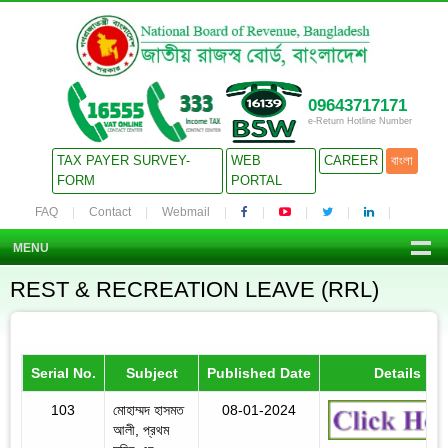
09643717171
e-Return Hotline Number
TAX PAYER SURVEY-
WEB
CAREER
বাংলা
FORM
PORTAL
FAQ
Contact
Webmail
MENU
REST & RECREATION LEAVE (RRL)
Serial No.
Subject
Published Date
Details
103
মোহাম্মদ হাসমত
08-01-2024
আলী, প্রথম