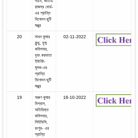
সচিব, জাতীয়
রাজস্ব বোর্ড-
এর শ্রান্তি
বিনোদন ছুটি
মঞ্জুর
20
সাধন কুমার
02-11-2022
কুন্ডু, যুগ্ম
কমিশনার,
বৃহৎ করদাতা
ইউনিট-
মূসক-এর
শ্রান্তি
বিনোদন ছুটি
মঞ্জুর
19
অরুণ কুমার
18-10-2022
বিশ্বাস,
অতিরিক্ত
কমিশনার,
সিইভিসি,
রংপুর- এর
শ্রান্তি