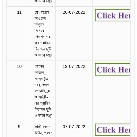
ও ভাতা মঞ্জুর
11
মোঃ আব্দুল
20-07-2022
আওয়াল
বিশ্বাস,
সিনিয়র
প্রোগ্রামার -
এর শ্রান্তি
বিনোদন ছুটি
ও ভাতা মঞ্জুর
10
হোসেন
19-07-2022
আহমদ,
সদস্য (চঃ
দাঃ), শুল্ক
রপ্তানি, বন্ড
ও আইটি-
এর শ্রান্তি
বিনোদন ছুটি
ও ভাতা মঞ্জুর
9
কাজী ফরিদ
07-07-2022
উদ্দীন, প্রথম