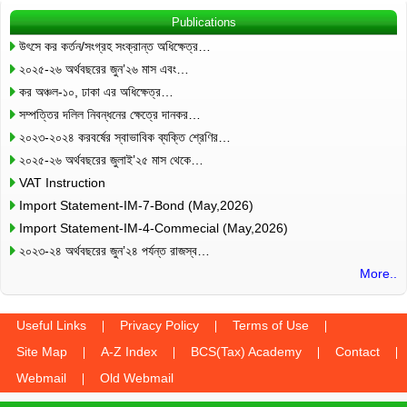
Publications
উৎসে কর কর্তন/সংগ্রহ সংক্রান্ত অধিক্ষেত্র…
২০২৫-২৬ অর্থবছরের জুন’২৬ মাস এবং…
কর অঞ্চল-১০, ঢাকা এর অধিক্ষেত্র…
সম্পত্তির দলিল নিবন্ধনের ক্ষেত্রে দানকর…
২০২৩-২০২৪ করবর্ষের স্বাভাবিক ব্যক্তি শ্রেণির…
২০২৫-২৬ অর্থবছরের জুলাই’২৫ মাস থেকে…
VAT Instruction
Import Statement-IM-7-Bond (May,2026)
Import Statement-IM-4-Commecial (May,2026)
২০২৩-২৪ অর্থবছরের জুন’২৪ পর্যন্ত রাজস্ব…
More..
Useful Links
Privacy Policy
Terms of Use
Site Map
A-Z Index
BCS(Tax) Academy
Contact
Webmail
Old Webmail