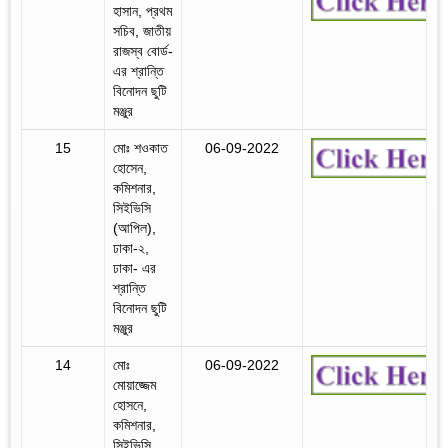
হাসান, প্রথম
সচিব, জাতীয়
রাজস্ব বোর্ড-
এর শ্রান্তি
বিনোদন ছুটি
মঞ্জুর
15
মোঃ শওকাত
06-09-2022
হোসেন,
কমিশনার,
সিইভিসি
(আপিল),
ঢাকা-২,
ঢাকা- এর
শ্রান্তি
বিনোদন ছুটি
মঞ্জুর
14
মোঃ
06-09-2022
মোয়াজ্জেম
হোসনে,
কমিশনার,
সিইভিসি,