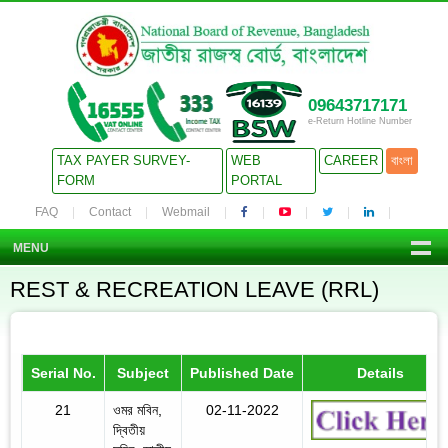
09643717171
e-Return Hotline Number
TAX PAYER SURVEY-
WEB
CAREER
বাংলা
FORM
PORTAL
FAQ
Contact
Webmail
MENU
REST & RECREATION LEAVE (RRL)
Serial No.
Subject
Published Date
Details
21
ওমর মবিন,
02-11-2022
দ্বিতীয়