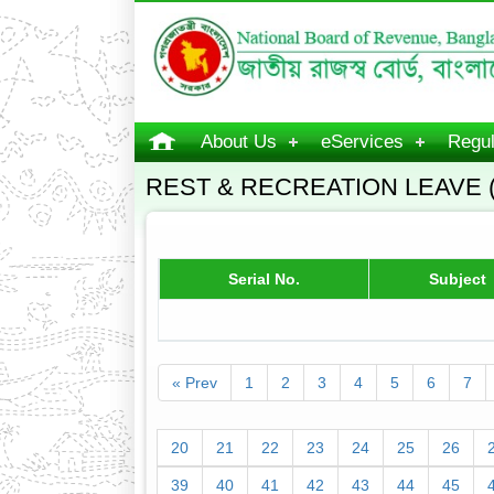
About Us
eServices
Regul
REST & RECREATION LEAVE 
Serial No.
Subject
« Prev
1
2
3
4
5
6
7
20
21
22
23
24
25
26
39
40
41
42
43
44
45