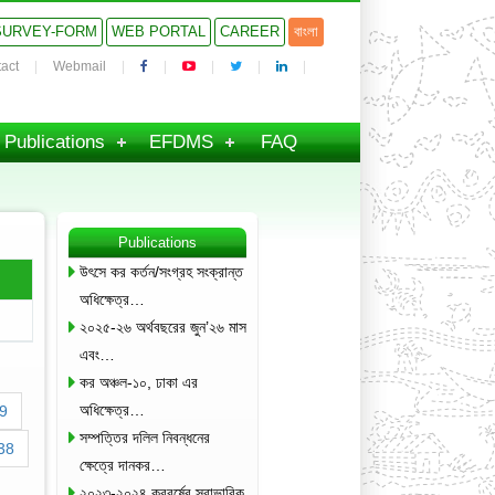
SURVEY-FORM
WEB PORTAL
CAREER
বাংলা
act
Webmail
Publications
EFDMS
FAQ
Publications
উৎসে কর কর্তন/সংগ্রহ সংক্রান্ত
অধিক্ষেত্র…
২০২৫-২৬ অর্থবছরের জুন’২৬ মাস
এবং…
কর অঞ্চল-১০, ঢাকা এর
অধিক্ষেত্র…
9
সম্পত্তির দলিল নিবন্ধনের
38
ক্ষেত্রে দানকর…
২০২৩-২০২৪ করবর্ষের স্বাভাবিক