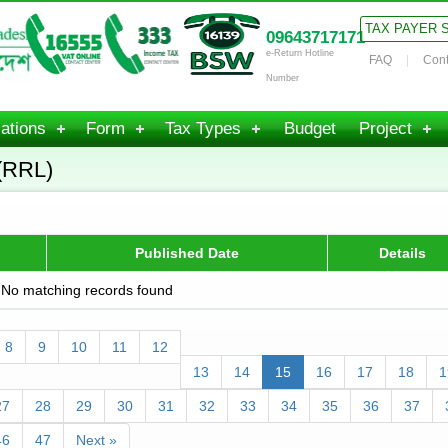
TAX PAYER 
09643717171
e-Return Hotline
FAQ
Cont
Number
ations
Form
Tax Types
Budget
Project
(RRL)
Published Date
Details
No matching records found
8
9
10
11
12
13
14
15
16
17
18
1
27
28
29
30
31
32
33
34
35
36
37
46
47
Next »