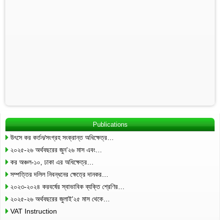
Publications
উৎসে কর কর্তন/সংগ্রহ সংক্রান্ত অধিক্ষেত্র…
২০২৫-২৬ অর্থবছরের জুন’২৬ মাস এবং…
কর অঞ্চল-১০, ঢাকা এর অধিক্ষেত্র…
সম্পত্তির দলিল নিবন্ধনের ক্ষেত্রে দানকর…
২০২৩-২০২৪ করবর্ষের স্বাভাবিক ব্যক্তি শ্রেণির…
২০২৫-২৬ অর্থবছরের জুলাই’২৫ মাস থেকে…
VAT Instruction