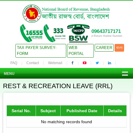
09643717171
e-Return Hotline Number
TAX PAYER SURVEY-
WEB
CAREER
বাংলা
FORM
PORTAL
FAQ
Contact
Webmail
MENU
REST & RECREATION LEAVE (RRL)
Serial No.
Subject
Published Date
Details
No matching records found