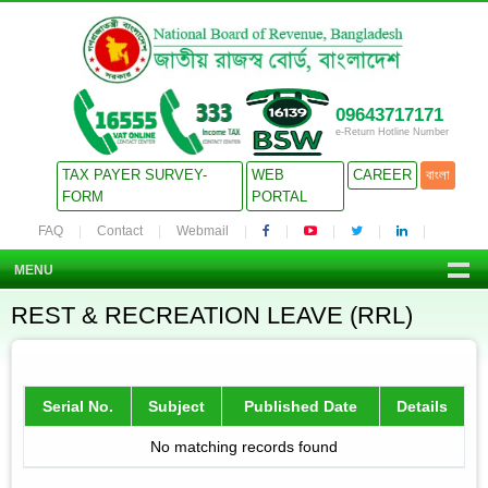
09643717171
e-Return Hotline Number
TAX PAYER SURVEY-
WEB
CAREER
বাংলা
FORM
PORTAL
FAQ
Contact
Webmail
MENU
REST & RECREATION LEAVE (RRL)
Serial No.
Subject
Published Date
Details
No matching records found