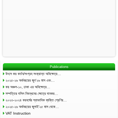
Publications
উৎসে কর কর্তন/সংগ্রহ সংক্রান্ত অধিক্ষেত্র…
২০২৫-২৬ অর্থবছরের জুন’২৬ মাস এবং…
কর অঞ্চল-১০, ঢাকা এর অধিক্ষেত্র…
সম্পত্তির দলিল নিবন্ধনের ক্ষেত্রে দানকর…
২০২৩-২০২৪ করবর্ষের স্বাভাবিক ব্যক্তি শ্রেণির…
২০২৫-২৬ অর্থবছরের জুলাই’২৫ মাস থেকে…
VAT Instruction