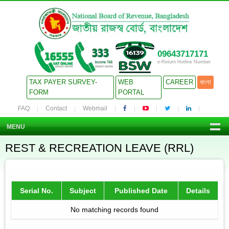
09643717171
e-Return Hotline Number
TAX PAYER SURVEY-
WEB
CAREER
বাংলা
FORM
PORTAL
FAQ
Contact
Webmail
MENU
REST & RECREATION LEAVE (RRL)
Serial No.
Subject
Published Date
Details
No matching records found