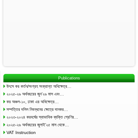
Publications
উৎসে কর কর্তন/সংগ্রহ সংক্রান্ত অধিক্ষেত্র…
২০২৫-২৬ অর্থবছরের জুন’২৬ মাস এবং…
কর অঞ্চল-১০, ঢাকা এর অধিক্ষেত্র…
সম্পত্তির দলিল নিবন্ধনের ক্ষেত্রে দানকর…
২০২৩-২০২৪ করবর্ষের স্বাভাবিক ব্যক্তি শ্রেণির…
২০২৫-২৬ অর্থবছরের জুলাই’২৫ মাস থেকে…
VAT Instruction