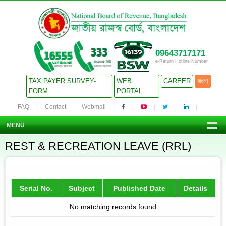
09643717171
e-Return Hotline Number
TAX PAYER SURVEY-
WEB
CAREER
বাংলা
FORM
PORTAL
FAQ
Contact
Webmail
MENU
REST & RECREATION LEAVE (RRL)
Serial No.
Subject
Published Date
Details
No matching records found