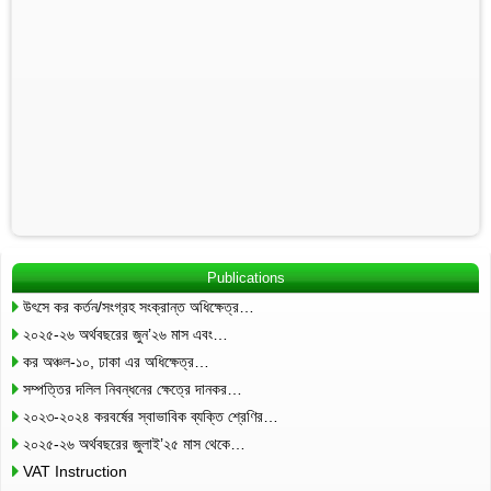
Publications
উৎসে কর কর্তন/সংগ্রহ সংক্রান্ত অধিক্ষেত্র…
২০২৫-২৬ অর্থবছরের জুন’২৬ মাস এবং…
কর অঞ্চল-১০, ঢাকা এর অধিক্ষেত্র…
সম্পত্তির দলিল নিবন্ধনের ক্ষেত্রে দানকর…
২০২৩-২০২৪ করবর্ষের স্বাভাবিক ব্যক্তি শ্রেণির…
২০২৫-২৬ অর্থবছরের জুলাই’২৫ মাস থেকে…
VAT Instruction