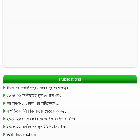
Publications
উৎসে কর কর্তন/সংগ্রহ সংক্রান্ত অধিক্ষেত্র…
২০২৫-২৬ অর্থবছরের জুন’২৬ মাস এবং…
কর অঞ্চল-১০, ঢাকা এর অধিক্ষেত্র…
সম্পত্তির দলিল নিবন্ধনের ক্ষেত্রে দানকর…
২০২৩-২০২৪ করবর্ষের স্বাভাবিক ব্যক্তি শ্রেণির…
২০২৫-২৬ অর্থবছরের জুলাই’২৫ মাস থেকে…
VAT Instruction