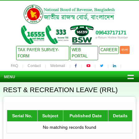
09643717171
e-Return Hotline Number
TAX PAYER SURVEY-
WEB
CAREER
বাংলা
FORM
PORTAL
FAQ
Contact
Webmail
MENU
REST & RECREATION LEAVE (RRL)
Serial No.
Subject
Published Date
Details
No matching records found