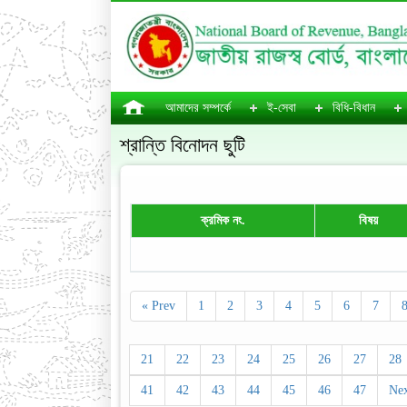
আমাদের সম্পর্কে
ই-সেবা
বিধি-বিধান
শ্রান্তি বিনোদন ছুটি
ক্রমিক নং.
বিষয়
« Prev
1
2
3
4
5
6
7
21
22
23
24
25
26
27
28
41
42
43
44
45
46
47
Nex