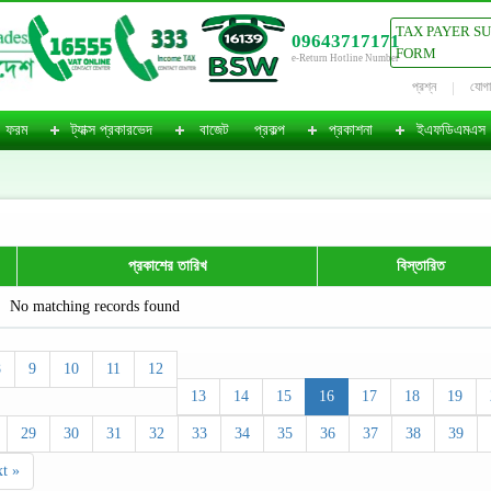
TAX PAYER S
09643717171
FORM
e-Return Hotline Number
প্রশ্ন
যোগ
ফরম
ট্যাক্স প্রকারভেদ
বাজেট
প্রকল্প
প্রকাশনা
ইএফডিএমএস
প্রকাশের তারিখ
বিস্তারিত
No matching records found
8
9
10
11
12
13
14
15
16
17
18
19
29
30
31
32
33
34
35
36
37
38
39
t »