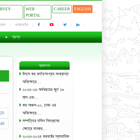
URVEY-
WEB
CAREER
ENGLISH
PORTAL
াযোগ
ওয়েবমেইল
প্রশ্ন
প্রকাশনা
উৎসে কর কর্তন/সংগ্রহ সংক্রান্ত
অধিক্ষেত্র…
২০২৫-২৬ অর্থবছরের জুন’২৬
মাস এবং…
কর অঞ্চল-১০, ঢাকা এর
20
অধিক্ষেত্র…
সম্পত্তির দলিল নিবন্ধনের
40
ক্ষেত্রে দানকর…
২০২৩-২০২৪ করবর্ষের স্বাভাবিক