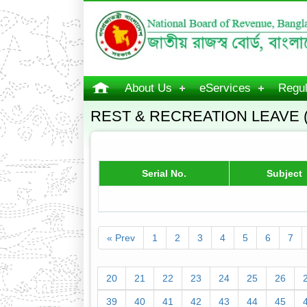
About Us
eServices
Regul
REST & RECREATION LEAVE 
Serial No.
Subject
« Prev
1
2
3
4
5
6
7
20
21
22
23
24
25
26
39
40
41
42
43
44
45