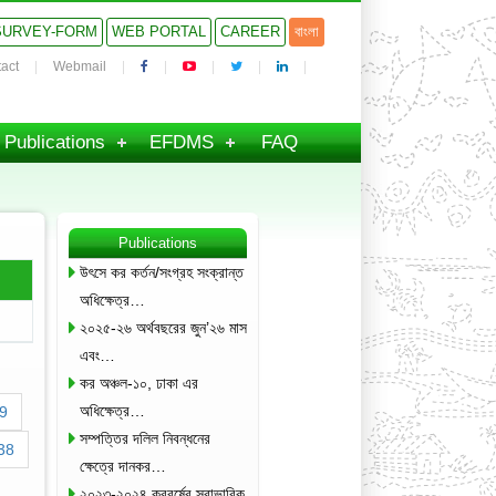
SURVEY-FORM
WEB PORTAL
CAREER
বাংলা
act
Webmail
Publications
EFDMS
FAQ
Publications
উৎসে কর কর্তন/সংগ্রহ সংক্রান্ত
অধিক্ষেত্র…
২০২৫-২৬ অর্থবছরের জুন’২৬ মাস
এবং…
কর অঞ্চল-১০, ঢাকা এর
অধিক্ষেত্র…
9
সম্পত্তির দলিল নিবন্ধনের
38
ক্ষেত্রে দানকর…
২০২৩-২০২৪ করবর্ষের স্বাভাবিক