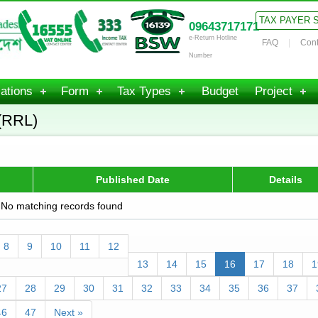
TAX PAYER 
09643717171
e-Return Hotline
FAQ
Cont
Number
ations
Form
Tax Types
Budget
Project
(RRL)
Published Date
Details
No matching records found
8
9
10
11
12
13
14
15
16
17
18
1
27
28
29
30
31
32
33
34
35
36
37
46
47
Next »