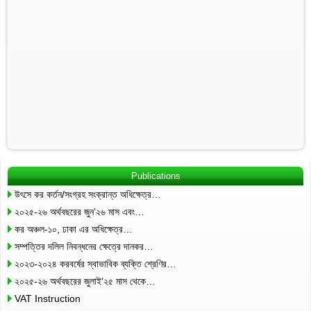
Publications
উৎসে কর কর্তন/সংগ্রহ সংক্রান্ত অধিক্ষেত্র…
২০২৫-২৬ অর্থবছরের জুন’২৬ মাস এবং…
কর অঞ্চল-১০, ঢাকা এর অধিক্ষেত্র…
সম্পত্তির দলিল নিবন্ধনের ক্ষেত্রে দানকর…
২০২৩-২০২৪ করবর্ষের স্বাভাবিক ব্যক্তি শ্রেণির…
২০২৫-২৬ অর্থবছরের জুলাই’২৫ মাস থেকে…
VAT Instruction