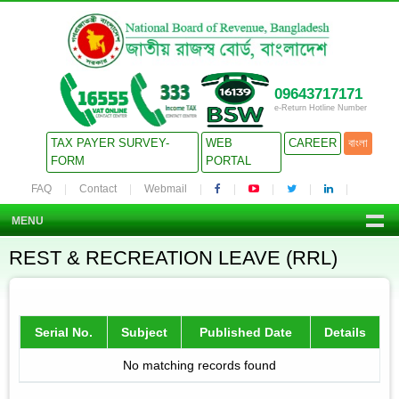
09643717171
e-Return Hotline Number
TAX PAYER SURVEY-
WEB
CAREER
বাংলা
FORM
PORTAL
FAQ
Contact
Webmail
MENU
REST & RECREATION LEAVE (RRL)
Serial No.
Subject
Published Date
Details
No matching records found