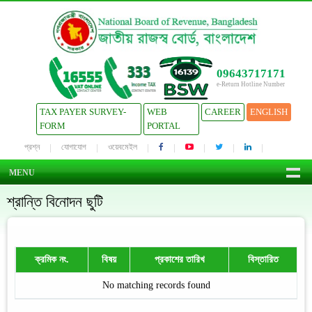
09643717171
e-Return Hotline Number
TAX PAYER SURVEY-
WEB
CAREER
ENGLISH
FORM
PORTAL
প্রশ্ন
যোগাযোগ
ওয়েবমেইল
MENU
শ্রান্তি বিনোদন ছুটি
ক্রমিক নং.
বিষয়
প্রকাশের তারিখ
বিস্তারিত
No matching records found