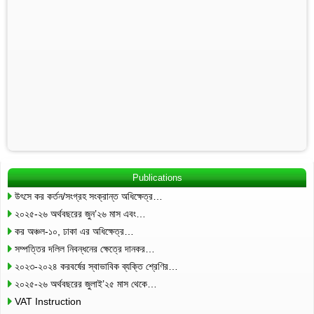
Publications
উৎসে কর কর্তন/সংগ্রহ সংক্রান্ত অধিক্ষেত্র…
২০২৫-২৬ অর্থবছরের জুন’২৬ মাস এবং…
কর অঞ্চল-১০, ঢাকা এর অধিক্ষেত্র…
সম্পত্তির দলিল নিবন্ধনের ক্ষেত্রে দানকর…
২০২৩-২০২৪ করবর্ষের স্বাভাবিক ব্যক্তি শ্রেণির…
২০২৫-২৬ অর্থবছরের জুলাই’২৫ মাস থেকে…
VAT Instruction