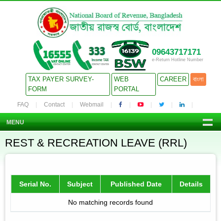
09643717171
e-Return Hotline Number
TAX PAYER SURVEY-
WEB
CAREER
বাংলা
FORM
PORTAL
FAQ
Contact
Webmail
MENU
REST & RECREATION LEAVE (RRL)
Serial No.
Subject
Published Date
Details
No matching records found