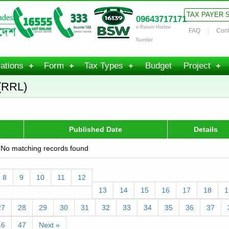
TAX PAYER 
09643717171
e-Return Hotline
FAQ
Cont
Number
ations
Form
Tax Types
Budget
Project
(RRL)
Published Date
Details
No matching records found
8
9
10
11
12
13
14
15
16
17
18
1
27
28
29
30
31
32
33
34
35
36
37
46
47
Next »