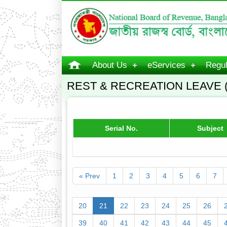
About Us
eServices
Regul
REST & RECREATION LEAVE 
Serial No.
Subject
« Prev
1
2
3
4
5
6
7
20
21
22
23
24
25
26
39
40
41
42
43
44
45