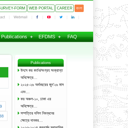
SURVEY-FORM
WEB PORTAL
CAREER
বাংলা
act
Webmail
Publications
EFDMS
FAQ
Publications
উৎসে কর কর্তন/সংগ্রহ সংক্রান্ত
অধিক্ষেত্র…
২০২৫-২৬ অর্থবছরের জুন’২৬ মাস
এবং…
কর অঞ্চল-১০, ঢাকা এর
অধিক্ষেত্র…
9
সম্পত্তির দলিল নিবন্ধনের
38
ক্ষেত্রে দানকর…
২০২৩-২০২৪ করবর্ষের স্বাভাবিক