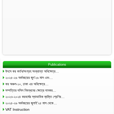
Publications
উৎসে কর কর্তন/সংগ্রহ সংক্রান্ত অধিক্ষেত্র…
২০২৫-২৬ অর্থবছরের জুন’২৬ মাস এবং…
কর অঞ্চল-১০, ঢাকা এর অধিক্ষেত্র…
সম্পত্তির দলিল নিবন্ধনের ক্ষেত্রে দানকর…
২০২৩-২০২৪ করবর্ষের স্বাভাবিক ব্যক্তি শ্রেণির…
২০২৫-২৬ অর্থবছরের জুলাই’২৫ মাস থেকে…
VAT Instruction