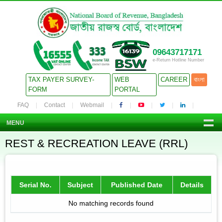
09643717171
e-Return Hotline Number
TAX PAYER SURVEY-
WEB
CAREER
বাংলা
FORM
PORTAL
FAQ
Contact
Webmail
MENU
REST & RECREATION LEAVE (RRL)
Serial No.
Subject
Published Date
Details
No matching records found