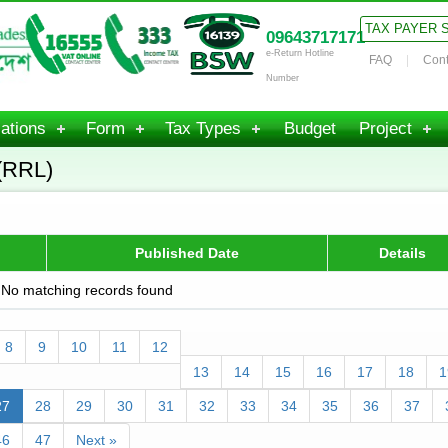
TAX PAYER 
09643717171
e-Return Hotline
FAQ
Cont
Number
ations
Form
Tax Types
Budget
Project
(RRL)
Published Date
Details
No matching records found
8
9
10
11
12
13
14
15
16
17
18
1
27
28
29
30
31
32
33
34
35
36
37
46
47
Next »