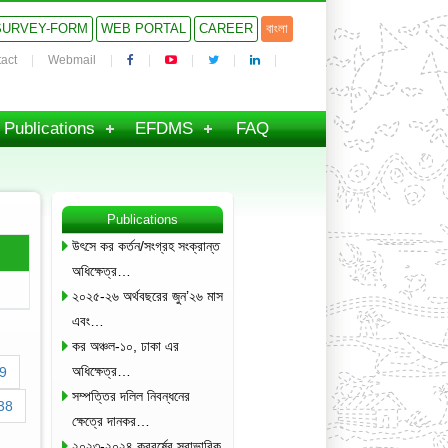
SURVEY-FORM
WEB PORTAL
CAREER
বাংলা
act
Webmail
Publications
EFDMS
FAQ
Publications
উৎসে কর কর্তন/সংগ্রহ সংক্রান্ত
অধিক্ষেত্র…
২০২৫-২৬ অর্থবছরের জুন’২৬ মাস
এবং…
কর অঞ্চল-১০, ঢাকা এর
অধিক্ষেত্র…
9
সম্পত্তির দলিল নিবন্ধনের
38
ক্ষেত্রে দানকর…
২০২৩-২০২৪ করবর্ষের স্বাভাবিক