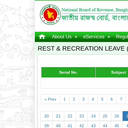
About Us
eServices
Regul
REST & RECREATION LEAVE 
Serial No.
Subject
« Prev
1
2
3
4
5
6
7
20
21
22
23
24
25
26
39
40
41
42
43
44
45