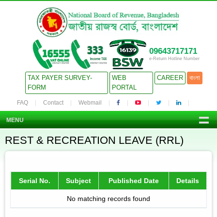
09643717171
e-Return Hotline Number
TAX PAYER SURVEY-
WEB
CAREER
বাংলা
FORM
PORTAL
FAQ
Contact
Webmail
MENU
REST & RECREATION LEAVE (RRL)
Serial No.
Subject
Published Date
Details
No matching records found