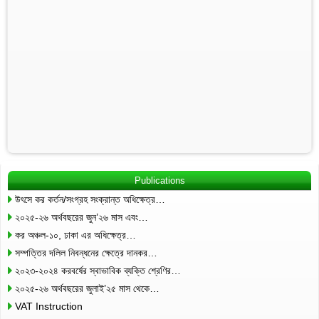
Publications
উৎসে কর কর্তন/সংগ্রহ সংক্রান্ত অধিক্ষেত্র…
২০২৫-২৬ অর্থবছরের জুন’২৬ মাস এবং…
কর অঞ্চল-১০, ঢাকা এর অধিক্ষেত্র…
সম্পত্তির দলিল নিবন্ধনের ক্ষেত্রে দানকর…
২০২৩-২০২৪ করবর্ষের স্বাভাবিক ব্যক্তি শ্রেণির…
২০২৫-২৬ অর্থবছরের জুলাই’২৫ মাস থেকে…
VAT Instruction