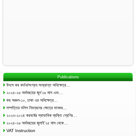
Publications
উৎসে কর কর্তন/সংগ্রহ সংক্রান্ত অধিক্ষেত্র…
২০২৫-২৬ অর্থবছরের জুন’২৬ মাস এবং…
কর অঞ্চল-১০, ঢাকা এর অধিক্ষেত্র…
সম্পত্তির দলিল নিবন্ধনের ক্ষেত্রে দানকর…
২০২৩-২০২৪ করবর্ষের স্বাভাবিক ব্যক্তি শ্রেণির…
২০২৫-২৬ অর্থবছরের জুলাই’২৫ মাস থেকে…
VAT Instruction