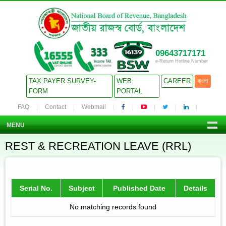
09643717171
e-Return Hotline Number
TAX PAYER SURVEY-
WEB
CAREER
বাংলা
FORM
PORTAL
FAQ
Contact
Webmail
MENU
REST & RECREATION LEAVE (RRL)
Serial No.
Subject
Published Date
Details
No matching records found