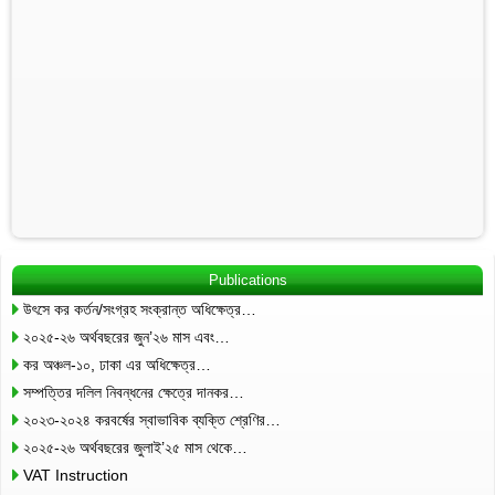
Publications
উৎসে কর কর্তন/সংগ্রহ সংক্রান্ত অধিক্ষেত্র…
২০২৫-২৬ অর্থবছরের জুন’২৬ মাস এবং…
কর অঞ্চল-১০, ঢাকা এর অধিক্ষেত্র…
সম্পত্তির দলিল নিবন্ধনের ক্ষেত্রে দানকর…
২০২৩-২০২৪ করবর্ষের স্বাভাবিক ব্যক্তি শ্রেণির…
২০২৫-২৬ অর্থবছরের জুলাই’২৫ মাস থেকে…
VAT Instruction