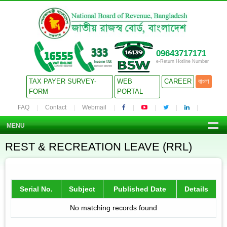
09643717171
e-Return Hotline Number
TAX PAYER SURVEY-
WEB
CAREER
বাংলা
FORM
PORTAL
FAQ
Contact
Webmail
MENU
REST & RECREATION LEAVE (RRL)
Serial No.
Subject
Published Date
Details
No matching records found