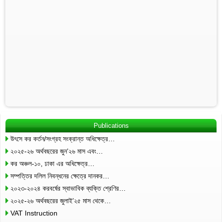
Publications
উৎসে কর কর্তন/সংগ্রহ সংক্রান্ত অধিক্ষেত্র…
২০২৫-২৬ অর্থবছরের জুন’২৬ মাস এবং…
কর অঞ্চল-১০, ঢাকা এর অধিক্ষেত্র…
সম্পত্তির দলিল নিবন্ধনের ক্ষেত্রে দানকর…
২০২৩-২০২৪ করবর্ষের স্বাভাবিক ব্যক্তি শ্রেণির…
২০২৫-২৬ অর্থবছরের জুলাই’২৫ মাস থেকে…
VAT Instruction