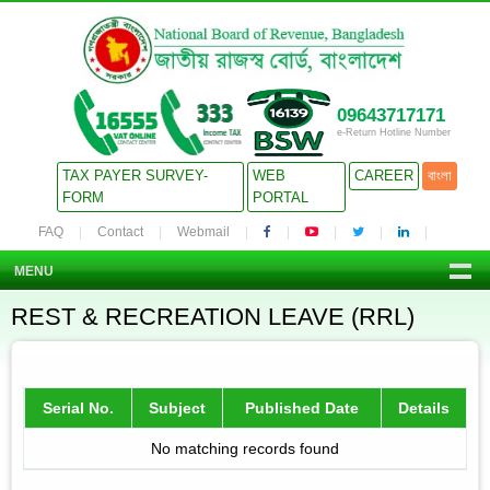
09643717171
e-Return Hotline Number
TAX PAYER SURVEY-
WEB
CAREER
বাংলা
FORM
PORTAL
FAQ
Contact
Webmail
MENU
REST & RECREATION LEAVE (RRL)
Serial No.
Subject
Published Date
Details
No matching records found