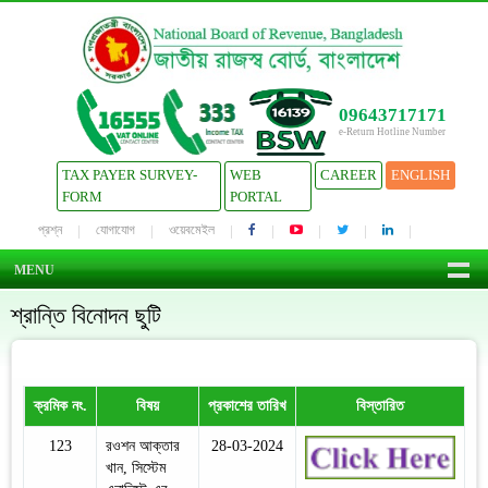
09643717171
e-Return Hotline Number
TAX PAYER SURVEY-
WEB
CAREER
ENGLISH
FORM
PORTAL
প্রশ্ন
যোগাযোগ
ওয়েবমেইল
MENU
শ্রান্তি বিনোদন ছুটি
ক্রমিক নং.
বিষয়
প্রকাশের তারিখ
বিস্তারিত
123
রওশন আক্তার
28-03-2024
খান, সিস্টেম