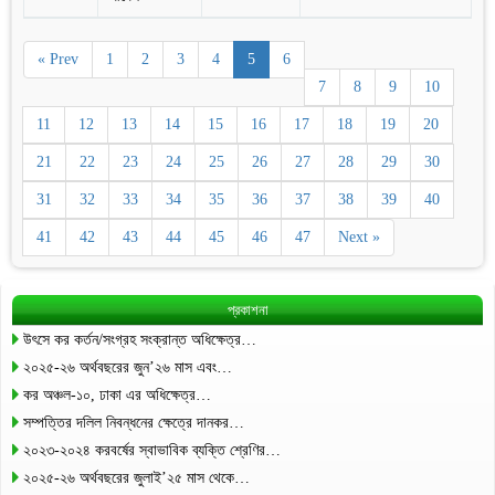
« Prev
1
2
3
4
5
6
7
8
9
10
11
12
13
14
15
16
17
18
19
20
21
22
23
24
25
26
27
28
29
30
31
32
33
34
35
36
37
38
39
40
41
42
43
44
45
46
47
Next »
প্রকাশনা
উৎসে কর কর্তন/সংগ্রহ সংক্রান্ত অধিক্ষেত্র…
২০২৫-২৬ অর্থবছরের জুন’২৬ মাস এবং…
কর অঞ্চল-১০, ঢাকা এর অধিক্ষেত্র…
সম্পত্তির দলিল নিবন্ধনের ক্ষেত্রে দানকর…
২০২৩-২০২৪ করবর্ষের স্বাভাবিক ব্যক্তি শ্রেণির…
২০২৫-২৬ অর্থবছরের জুলাই’২৫ মাস থেকে…