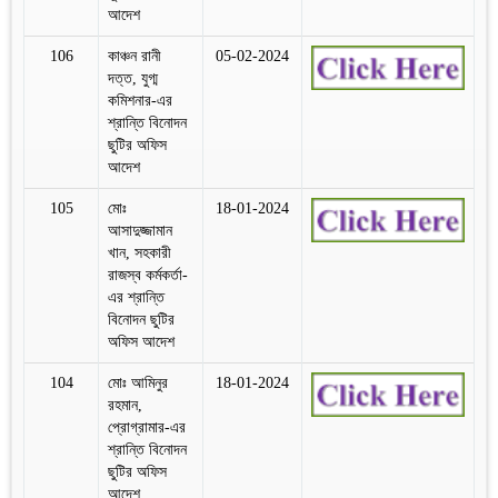
আদেশ
106
কাঞ্চন রানী
05-02-2024
দত্ত, যুগ্ম
কমিশনার-এর
শ্রান্তি বিনোদন
ছুটির অফিস
আদেশ
105
মোঃ
18-01-2024
আসাদুজ্জামান
খান, সহকারী
রাজস্ব কর্মকর্তা-
এর শ্রান্তি
বিনোদন ছুটির
অফিস আদেশ
104
মোঃ আমিনুর
18-01-2024
রহমান,
প্রোগ্রামার-এর
শ্রান্তি বিনোদন
ছুটির অফিস
আদেশ