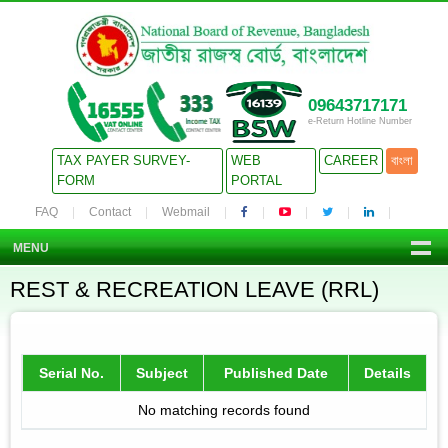
09643717171
e-Return Hotline Number
TAX PAYER SURVEY-
WEB
CAREER
বাংলা
FORM
PORTAL
FAQ
Contact
Webmail
MENU
REST & RECREATION LEAVE (RRL)
Serial No.
Subject
Published Date
Details
No matching records found