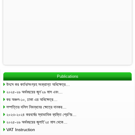
Publications
উৎসে কর কর্তন/সংগ্রহ সংক্রান্ত অধিক্ষেত্র…
২০২৫-২৬ অর্থবছরের জুন’২৬ মাস এবং…
কর অঞ্চল-১০, ঢাকা এর অধিক্ষেত্র…
সম্পত্তির দলিল নিবন্ধনের ক্ষেত্রে দানকর…
২০২৩-২০২৪ করবর্ষের স্বাভাবিক ব্যক্তি শ্রেণির…
২০২৫-২৬ অর্থবছরের জুলাই’২৫ মাস থেকে…
VAT Instruction