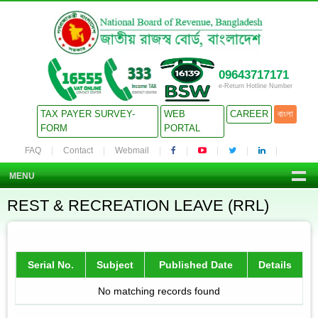
09643717171
e-Return Hotline Number
TAX PAYER SURVEY-
WEB
CAREER
বাংলা
FORM
PORTAL
FAQ
Contact
Webmail
MENU
REST & RECREATION LEAVE (RRL)
Serial No.
Subject
Published Date
Details
No matching records found