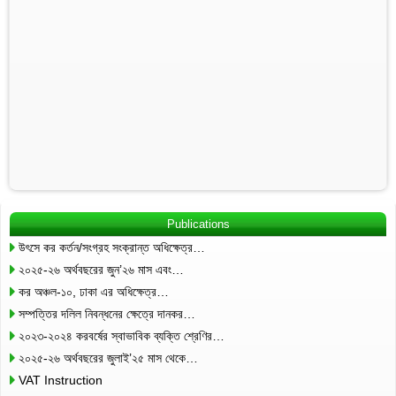
Publications
উৎসে কর কর্তন/সংগ্রহ সংক্রান্ত অধিক্ষেত্র…
২০২৫-২৬ অর্থবছরের জুন’২৬ মাস এবং…
কর অঞ্চল-১০, ঢাকা এর অধিক্ষেত্র…
সম্পত্তির দলিল নিবন্ধনের ক্ষেত্রে দানকর…
২০২৩-২০২৪ করবর্ষের স্বাভাবিক ব্যক্তি শ্রেণির…
২০২৫-২৬ অর্থবছরের জুলাই’২৫ মাস থেকে…
VAT Instruction