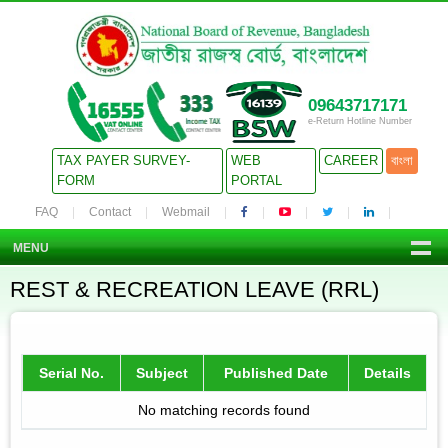
09643717171
e-Return Hotline Number
TAX PAYER SURVEY-
WEB
CAREER
বাংলা
FORM
PORTAL
FAQ
Contact
Webmail
MENU
REST & RECREATION LEAVE (RRL)
Serial No.
Subject
Published Date
Details
No matching records found