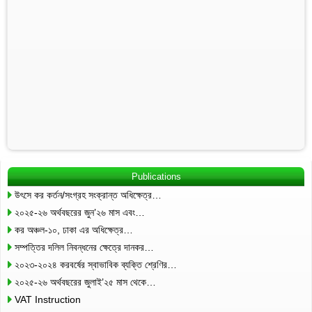
Publications
উৎসে কর কর্তন/সংগ্রহ সংক্রান্ত অধিক্ষেত্র…
২০২৫-২৬ অর্থবছরের জুন’২৬ মাস এবং…
কর অঞ্চল-১০, ঢাকা এর অধিক্ষেত্র…
সম্পত্তির দলিল নিবন্ধনের ক্ষেত্রে দানকর…
২০২৩-২০২৪ করবর্ষের স্বাভাবিক ব্যক্তি শ্রেণির…
২০২৫-২৬ অর্থবছরের জুলাই’২৫ মাস থেকে…
VAT Instruction