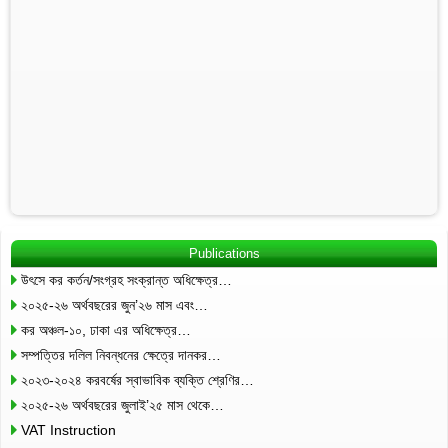
Publications
উৎসে কর কর্তন/সংগ্রহ সংক্রান্ত অধিক্ষেত্র…
২০২৫-২৬ অর্থবছরের জুন’২৬ মাস এবং…
কর অঞ্চল-১০, ঢাকা এর অধিক্ষেত্র…
সম্পত্তির দলিল নিবন্ধনের ক্ষেত্রে দানকর…
২০২৩-২০২৪ করবর্ষের স্বাভাবিক ব্যক্তি শ্রেণির…
২০২৫-২৬ অর্থবছরের জুলাই’২৫ মাস থেকে…
VAT Instruction