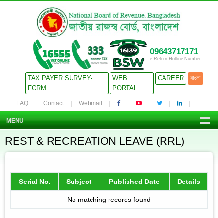
09643717171
e-Return Hotline Number
TAX PAYER SURVEY-
WEB
CAREER
বাংলা
FORM
PORTAL
FAQ
Contact
Webmail
MENU
REST & RECREATION LEAVE (RRL)
Serial No.
Subject
Published Date
Details
No matching records found