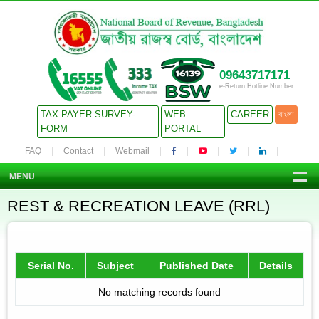
09643717171
e-Return Hotline Number
TAX PAYER SURVEY-
WEB
CAREER
বাংলা
FORM
PORTAL
FAQ
Contact
Webmail
MENU
REST & RECREATION LEAVE (RRL)
Serial No.
Subject
Published Date
Details
No matching records found