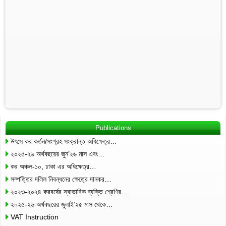
Publications
উৎসে কর কর্তন/সংগ্রহ সংক্রান্ত অধিক্ষেত্র…
২০২৫-২৬ অর্থবছরের জুন’২৬ মাস এবং…
কর অঞ্চল-১০, ঢাকা এর অধিক্ষেত্র…
সম্পত্তির দলিল নিবন্ধনের ক্ষেত্রে দানকর…
২০২৩-২০২৪ করবর্ষের স্বাভাবিক ব্যক্তি শ্রেণির…
২০২৫-২৬ অর্থবছরের জুলাই’২৫ মাস থেকে…
VAT Instruction