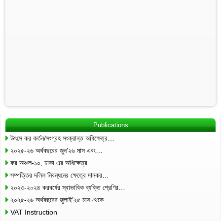
Publications
উৎসে কর কর্তন/সংগ্রহ সংক্রান্ত অধিক্ষেত্র…
২০২৫-২৬ অর্থবছরের জুন’২৬ মাস এবং…
কর অঞ্চল-১০, ঢাকা এর অধিক্ষেত্র…
সম্পত্তির দলিল নিবন্ধনের ক্ষেত্রে দানকর…
২০২৩-২০২৪ করবর্ষের স্বাভাবিক ব্যক্তি শ্রেণির…
২০২৫-২৬ অর্থবছরের জুলাই’২৫ মাস থেকে…
VAT Instruction