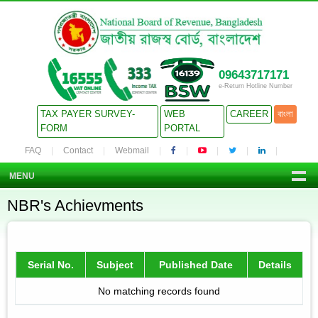
09643717171
e-Return Hotline Number
TAX PAYER SURVEY-
WEB
CAREER
বাংলা
FORM
PORTAL
FAQ
Contact
Webmail
MENU
NBR's Achievments
Serial No.
Subject
Published Date
Details
No matching records found