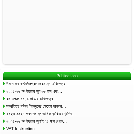
Publications
উৎসে কর কর্তন/সংগ্রহ সংক্রান্ত অধিক্ষেত্র…
২০২৫-২৬ অর্থবছরের জুন’২৬ মাস এবং…
কর অঞ্চল-১০, ঢাকা এর অধিক্ষেত্র…
সম্পত্তির দলিল নিবন্ধনের ক্ষেত্রে দানকর…
২০২৩-২০২৪ করবর্ষের স্বাভাবিক ব্যক্তি শ্রেণির…
২০২৫-২৬ অর্থবছরের জুলাই’২৫ মাস থেকে…
VAT Instruction