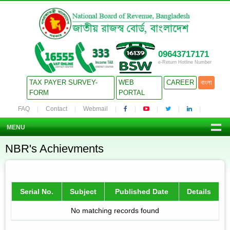
09643717171
e-Return Hotline Number
TAX PAYER SURVEY-
WEB
CAREER
বাংলা
FORM
PORTAL
FAQ
Contact
Webmail
MENU
NBR's Achievments
Serial No.
Subject
Published Date
Details
No matching records found