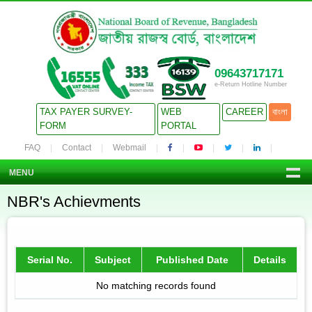
09643717171
e-Return Hotline Number
TAX PAYER SURVEY-
WEB
CAREER
বাংলা
FORM
PORTAL
FAQ
Contact
Webmail
MENU
NBR's Achievments
Serial No.
Subject
Published Date
Details
No matching records found