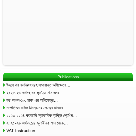
Publications
উৎসে কর কর্তন/সংগ্রহ সংক্রান্ত অধিক্ষেত্র…
২০২৫-২৬ অর্থবছরের জুন’২৬ মাস এবং…
কর অঞ্চল-১০, ঢাকা এর অধিক্ষেত্র…
সম্পত্তির দলিল নিবন্ধনের ক্ষেত্রে দানকর…
২০২৩-২০২৪ করবর্ষের স্বাভাবিক ব্যক্তি শ্রেণির…
২০২৫-২৬ অর্থবছরের জুলাই’২৫ মাস থেকে…
VAT Instruction