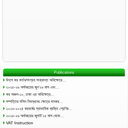
Publications
উৎসে কর কর্তন/সংগ্রহ সংক্রান্ত অধিক্ষেত্র…
২০২৫-২৬ অর্থবছরের জুন’২৬ মাস এবং…
কর অঞ্চল-১০, ঢাকা এর অধিক্ষেত্র…
সম্পত্তির দলিল নিবন্ধনের ক্ষেত্রে দানকর…
২০২৩-২০২৪ করবর্ষের স্বাভাবিক ব্যক্তি শ্রেণির…
২০২৫-২৬ অর্থবছরের জুলাই’২৫ মাস থেকে…
VAT Instruction