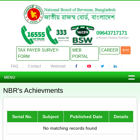
09643717171
e-Return Hotline Number
TAX PAYER SURVEY-
WEB
CAREER
বাংলা
FORM
PORTAL
FAQ
Contact
Webmail
MENU
NBR's Achievments
Serial No.
Subject
Published Date
Details
No matching records found