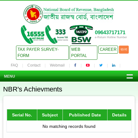
09643717171
e-Return Hotline Number
TAX PAYER SURVEY-
WEB
CAREER
বাংলা
FORM
PORTAL
FAQ
Contact
Webmail
MENU
NBR's Achievments
Serial No.
Subject
Published Date
Details
No matching records found