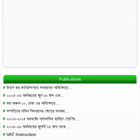
Publications
উৎসে কর কর্তন/সংগ্রহ সংক্রান্ত অধিক্ষেত্র…
২০২৫-২৬ অর্থবছরের জুন’২৬ মাস এবং…
কর অঞ্চল-১০, ঢাকা এর অধিক্ষেত্র…
সম্পত্তির দলিল নিবন্ধনের ক্ষেত্রে দানকর…
২০২৩-২০২৪ করবর্ষের স্বাভাবিক ব্যক্তি শ্রেণির…
২০২৫-২৬ অর্থবছরের জুলাই’২৫ মাস থেকে…
VAT Instruction