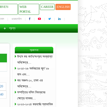
URVEY-
WEB
CAREER
ENGLISH
PORTAL
াযোগ
ওয়েবমেইল
প্রশ্ন
প্রকাশনা
উৎসে কর কর্তন/সংগ্রহ সংক্রান্ত
অধিক্ষেত্র…
২০২৫-২৬ অর্থবছরের জুন’২৬
মাস এবং…
কর অঞ্চল-১০, ঢাকা এর
20
অধিক্ষেত্র…
সম্পত্তির দলিল নিবন্ধনের
40
ক্ষেত্রে দানকর…
২০২৩-২০২৪ করবর্ষের স্বাভাবিক