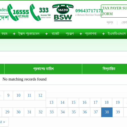
TAX PAYER S
09643717171
FORM
e-Return Hotline Number
প্রশ্ন
যোগ
ফরম
ট্যাক্স প্রকারভেদ
বাজেট
প্রকল্প
প্রকাশনা
ইএফডিএমএস
প্রকাশের তারিখ
বিস্তারিত
No matching records found
8
9
10
11
12
13
14
15
16
17
18
19
29
30
31
32
33
34
35
36
37
38
39
t »