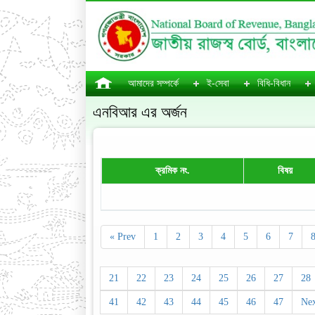
আমাদের সম্পর্কে
ই-সেবা
বিধি-বিধান
এনবিআর এর অর্জন
ক্রমিক নং.
বিষয়
« Prev
1
2
3
4
5
6
7
21
22
23
24
25
26
27
28
41
42
43
44
45
46
47
Nex