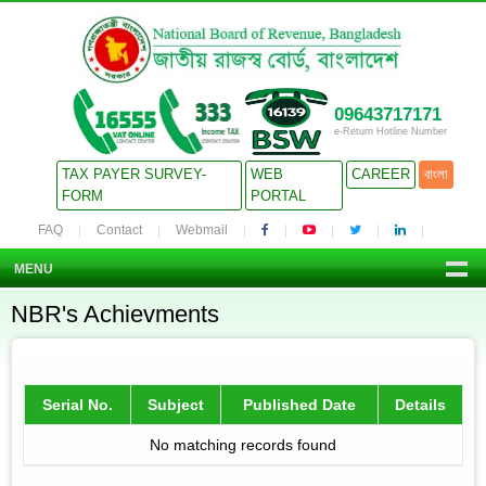
09643717171
e-Return Hotline Number
TAX PAYER SURVEY-
WEB
CAREER
বাংলা
FORM
PORTAL
FAQ
Contact
Webmail
MENU
NBR's Achievments
Serial No.
Subject
Published Date
Details
No matching records found