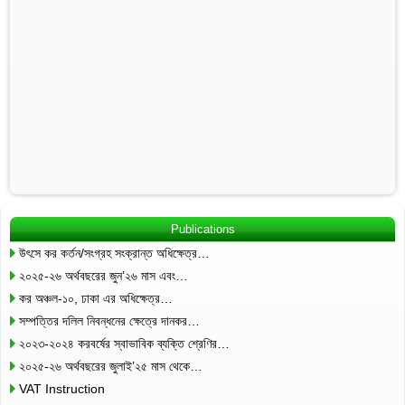
Publications
উৎসে কর কর্তন/সংগ্রহ সংক্রান্ত অধিক্ষেত্র…
২০২৫-২৬ অর্থবছরের জুন’২৬ মাস এবং…
কর অঞ্চল-১০, ঢাকা এর অধিক্ষেত্র…
সম্পত্তির দলিল নিবন্ধনের ক্ষেত্রে দানকর…
২০২৩-২০২৪ করবর্ষের স্বাভাবিক ব্যক্তি শ্রেণির…
২০২৫-২৬ অর্থবছরের জুলাই’২৫ মাস থেকে…
VAT Instruction