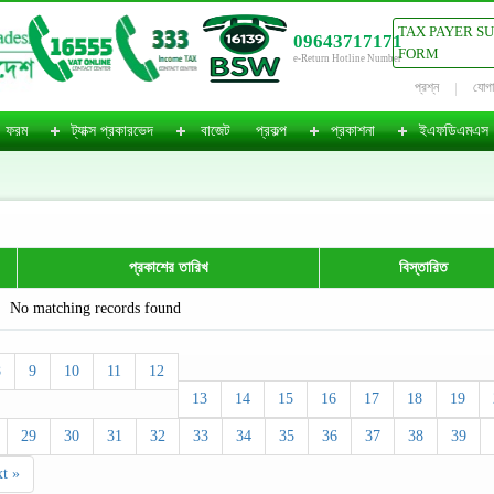
TAX PAYER S
09643717171
FORM
e-Return Hotline Number
প্রশ্ন
যোগ
ফরম
ট্যাক্স প্রকারভেদ
বাজেট
প্রকল্প
প্রকাশনা
ইএফডিএমএস
প্রকাশের তারিখ
বিস্তারিত
No matching records found
8
9
10
11
12
13
14
15
16
17
18
19
29
30
31
32
33
34
35
36
37
38
39
t »