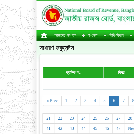
আমাদের সম্পর্কে
ই-সেবা
বিধি-বিধান
সাধারণ ডকুমেন্টস
ক্রমিক নং.
বিষয়
« Prev
1
2
3
4
5
6
7
21
22
23
24
25
26
27
28
41
42
43
44
45
46
47
Nex