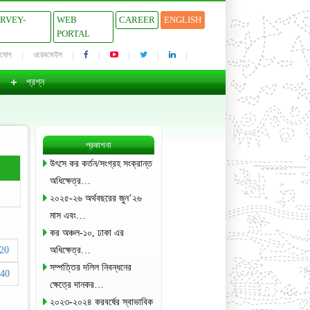
URVEY-
WEB
CAREER
ENGLISH
PORTAL
াযোগ
ওয়েবমেইল
প্রশ্ন
প্রকাশনা
উৎসে কর কর্তন/সংগ্রহ সংক্রান্ত
অধিক্ষেত্র…
২০২৫-২৬ অর্থবছরের জুন’২৬
মাস এবং…
কর অঞ্চল-১০, ঢাকা এর
20
অধিক্ষেত্র…
সম্পত্তির দলিল নিবন্ধনের
40
ক্ষেত্রে দানকর…
২০২৩-২০২৪ করবর্ষের স্বাভাবিক