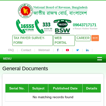
09643717171
e-Return Hotline Number
TAX PAYER SURVEY-
WEB
CAREER
বাংলা
FORM
PORTAL
FAQ
Contact
Webmail
MENU
General Documents
Serial No.
Subject
Published Date
Details
No matching records found