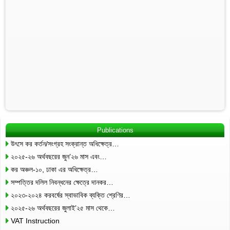
Publications
উৎসে কর কর্তন/সংগ্রহ সংক্রান্ত অধিক্ষেত্র…
২০২৫-২৬ অর্থবছরের জুন’২৬ মাস এবং…
কর অঞ্চল-১০, ঢাকা এর অধিক্ষেত্র…
সম্পত্তির দলিল নিবন্ধনের ক্ষেত্রে দানকর…
২০২৩-২০২৪ করবর্ষের স্বাভাবিক ব্যক্তি শ্রেণির…
২০২৫-২৬ অর্থবছরের জুলাই’২৫ মাস থেকে…
VAT Instruction